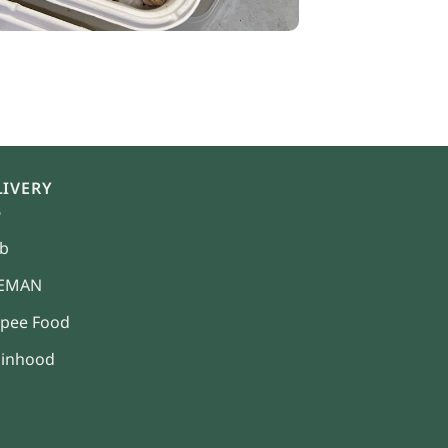
LIVERY
b
NEMAN
pee Food
inhood