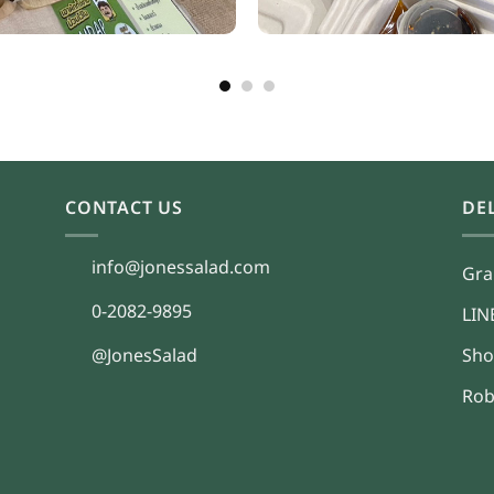
CONTACT US
DE
info@jonessalad.com
Gra
0-2082-9895
LI
@JonesSalad
Sho
Rob